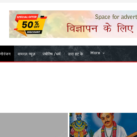
More
नोरंजन
वायरल न्यूज़
ज्योतिष /धर्म
ज़रा हट के