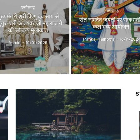
छत्तीसगढ़
छत्तीसगढ़
ुख्यमंत्री श्री विष्णु देव साय से
संत नामदेव जयंती पर राजधानी 
्गुरु श्री ऋतेश्वर जी महाराज ने
कल भव्य आयोजन|
की सौजन्य मुलाकात
Pankaj Malhotra
-
16/11/202
Admin
-
10/01/2025
S