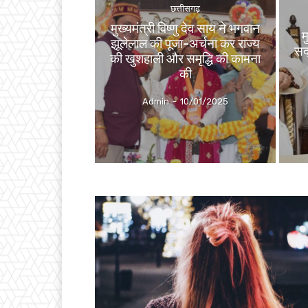
छत्तीसगढ़
मुख्यमंत्री विष्णु देव साय ने भगवान
म
झूलेलाल की पूजा-अर्चना कर राज्य
सद
की खुशहाली और समृद्धि की कामना
की
Admin
-
10/01/2025