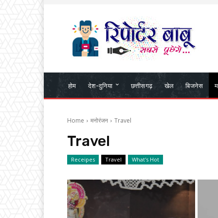
होम
देश-दुनिया
छत्तीसगढ़
खेल
बिजनेस
म
Home
मनोरंजन
Travel
Travel
Receipes
Travel
What's Hot