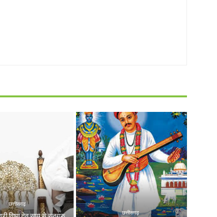
छत्तीसगढ़
छत्तीसगढ़
श्री विष्णु देव साय से सद्गुरु