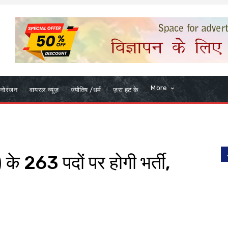
More
नोरंजन
वायरल न्यूज़
ज्योतिष /धर्म
ज़रा हट के
े 263 पदों पर होगी भर्ती,