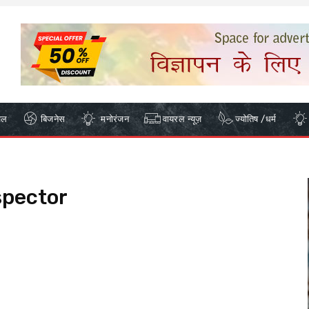
ेल
बिजनेस
मनोरंजन
वायरल न्यूज़
ज्योतिष /धर्म
spector