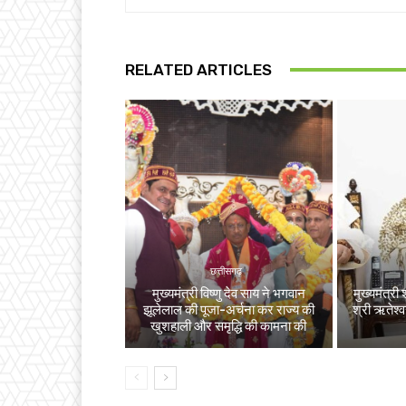
RELATED ARTICLES
छत्तीसगढ़
मुख्यमंत्री विष्णु देव साय ने भगवान
मुख्यमंत्री 
झूलेलाल की पूजा-अर्चना कर राज्य की
श्री ऋतेश्
खुशहाली और समृद्धि की कामना की