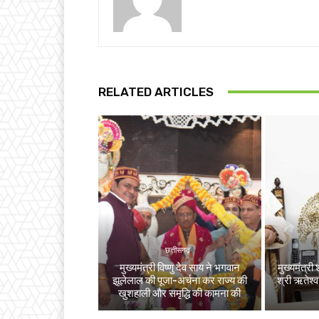
RELATED ARTICLES
छत्तीसगढ़
मुख्यमंत्री विष्णु देव साय ने भगवान
मुख्यमंत्री 
झूलेलाल की पूजा-अर्चना कर राज्य की
श्री ऋतेश्
खुशहाली और समृद्धि की कामना की