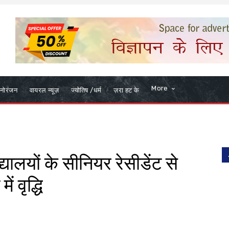
More
नोरंजन
वायरल न्यूज़
ज्योतिष /धर्म
ज़रा हट के
ालयों के सीनियर रेसीडेंट से
ं वृद्धि