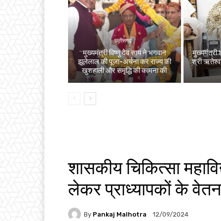
छत्तीसगढ़
मुख्यमंत्री विष्णु देव साय ने भगवान
मुख्यमंत्री 
झूलेलाल की पूजा-अर्चना कर राज्य की
श्री ऋतेश्
खुशहाली और समृद्धि की कामना की
शासकीय चिकित्सा महाविद्य
लेकर प्राध्यापकों के वेतन मे
By
Pankaj Malhotra
12/09/2024