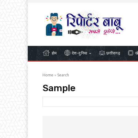
होम
देश-दुनिया
छत्तीसगढ़
ख
Home
Search
Sample