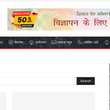
ेल
बिजनेस
मनोरंजन
वायरल न्यूज़
ज्योतिष /धर्म
Search