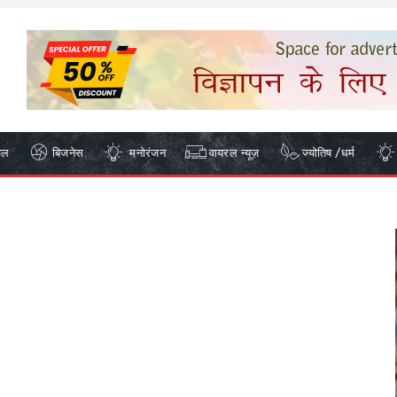
ेल
बिजनेस
मनोरंजन
वायरल न्यूज़
ज्योतिष /धर्म