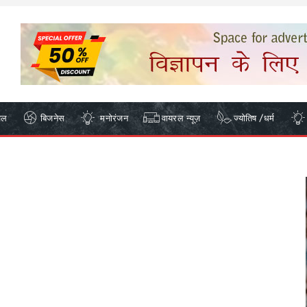
ेल
बिजनेस
मनोरंजन
वायरल न्यूज़
ज्योतिष /धर्म