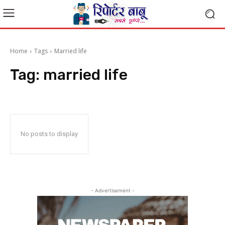
Home
Tags
Married life
Tag:
married life
No posts to display
- Advertisement -