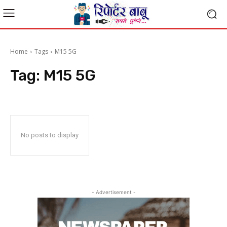
Home
Tags
M15 5G
Tag:
M15 5G
No posts to display
- Advertisement -