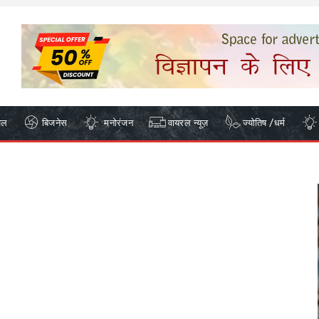
ेल
बिजनेस
मनोरंजन
वायरल न्यूज़
ज्योतिष /धर्म