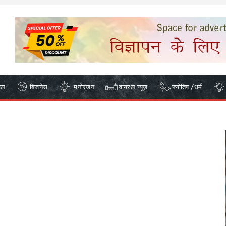
ेल
बिजनेस
मनोरंजन
वायरल न्यूज़
ज्योतिष /धर्म