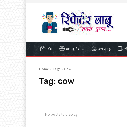
होम
देश-दुनिया
छत्तीसगढ़
ख
Home
Tags
Cow
Tag:
cow
No posts to display