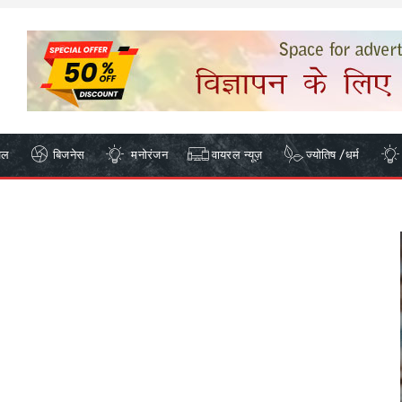
ेल
बिजनेस
मनोरंजन
वायरल न्यूज़
ज्योतिष /धर्म