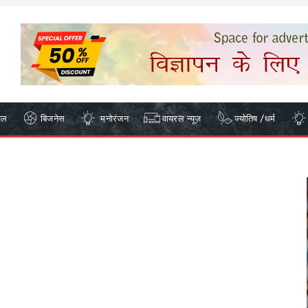
ेल
बिजनेस
मनोरंजन
वायरल न्यूज़
ज्योतिष /धर्म