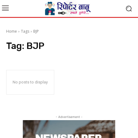
Home
Tags
BJP
Tag:
BJP
No posts to display
- Advertisement -