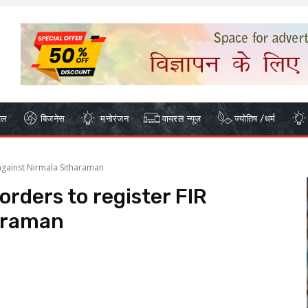
ेल
बिजनेस
मनोरंजन
वायरल न्यूज़
ज्योतिष /धर्म
 against Nirmala Sitharaman
rders to register FIR
araman