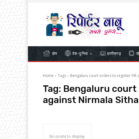
होम
देश-दुनिया
छत्तीसगढ़
ख
Home
Tags
Bengaluru court orders to register FIR
Tag:
Bengaluru court o
against Nirmala Sith
No posts to display