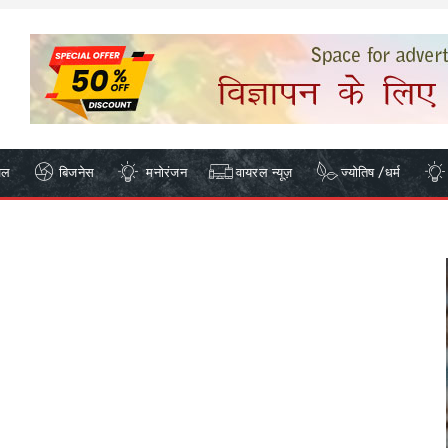
ेल
बिजनेस
मनोरंजन
वायरल न्यूज़
ज्योतिष /धर्म