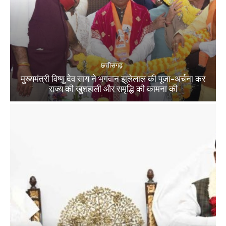
छत्तीसगढ़
मुख्यमंत्री विष्णु देव साय ने भगवान झूलेलाल की पूजा-अर्चना कर
राज्य की खुशहाली और समृद्धि की कामना की