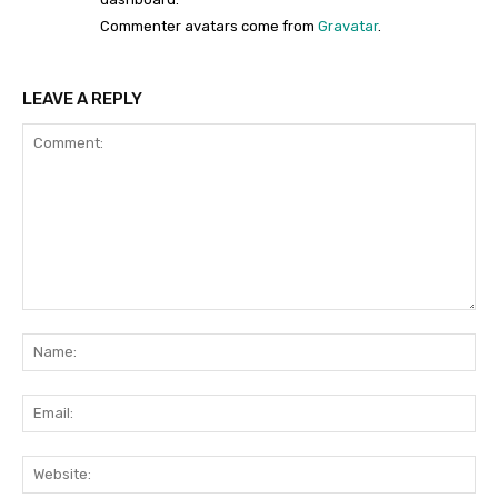
Commenter avatars come from
Gravatar
.
LEAVE A REPLY
Comment:
Na
Ema
Web