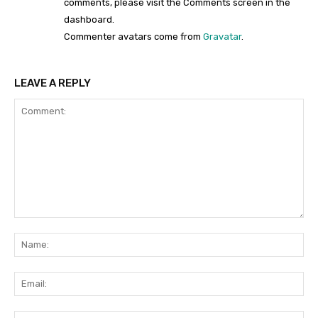
comments, please visit the Comments screen in the
dashboard.
Commenter avatars come from
Gravatar
.
LEAVE A REPLY
Comment:
Na
Ema
Web