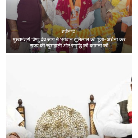
छत्तीसगढ़
मुख्यमंत्री विष्णु देव साय ने भगवान झूलेलाल की पूजा-अर्चना कर
राज्य की खुशहाली और समृद्धि की कामना की